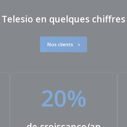
Telesio en quelques chiffres
Nos clients
20%
de croissance/an