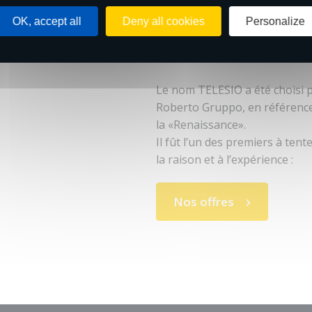
OK, accept all
Deny all cookies
Personalize
Le nom TELESIO a été choisi 
Roberto Gruppo, en référence 
la «Renaissance».
Il fût l’un des premiers à tent
la raison et à l’expérience :
Nos offres