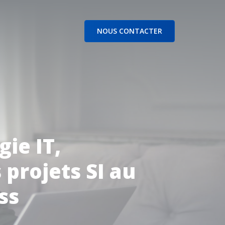
NOUS CONTACTER
gie IT,
projets SI au
ss