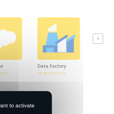
ce
Data Factory
Back Off
Billing
PLUS
EN SAVOIR PLUS
EN SAVOIR
ant to activate