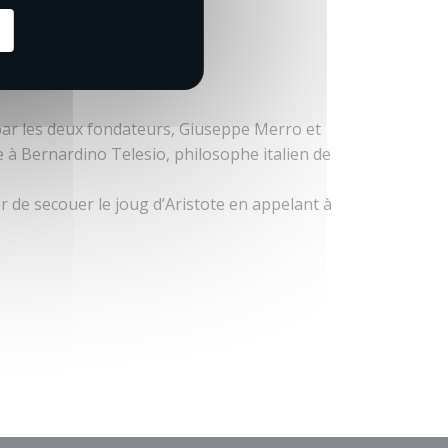
par les deux fondateurs, Giuseppe Merro et
à Bernardino Telesio, philosophe italien de
er de secouer le joug d’Aristote en appelant à