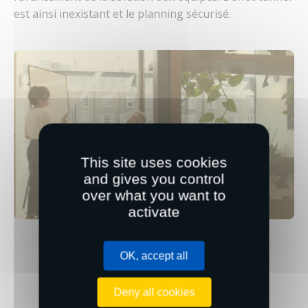
est ainsi inexistant et le planning sécurisé.
This site uses cookies
and gives you control
over what you want to
activate
OK, accept all
Responsable BU SALESFORCE
Deny all cookies