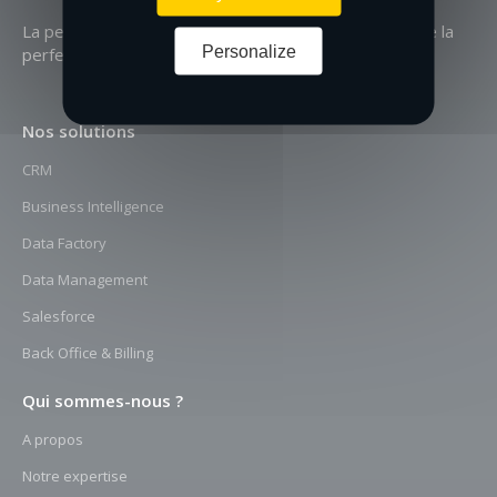
La perfection n’est pas atteignable,
mais si on cherche la
Personalize
perfection
on peut atteindre l’excellence
Nos solutions
CRM
Business Intelligence
Data Factory
Data Management
Salesforce
Back Office & Billing
Qui sommes-nous ?
A propos
Notre expertise