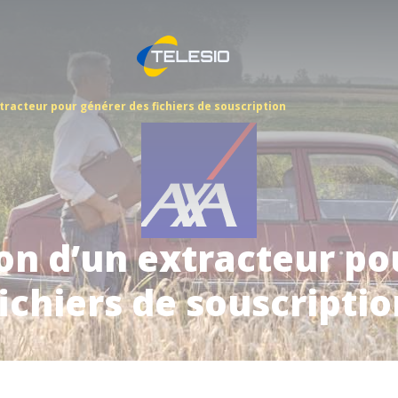
racteur pour générer des fichiers de souscription
n d’un extracteur po
fichiers de souscriptio