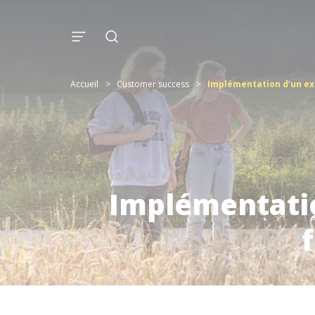
Accueil
>
Customer success
>
Implémentation d’un ext
Implémentatio