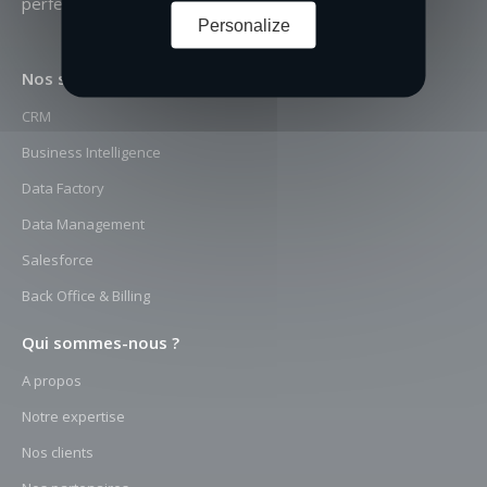
perfection
on peut atteindre l’excellence
Personalize
Nos solutions
CRM
Business Intelligence
Data Factory
Data Management
Salesforce
Back Office & Billing
Qui sommes-nous ?
A propos
Notre expertise
Nos clients