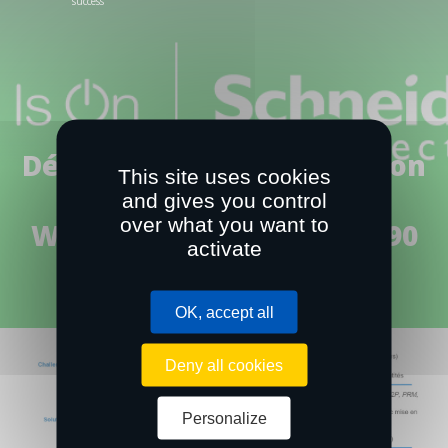
success
Déploiement d'une solution
This site uses cookies
Salesforce unique
and gives you control
over what you want to
Worldwide (Single Org, >90
activate
pays, >35K utilisateurs)
OK, accept all
Deny all cookies
Personalize