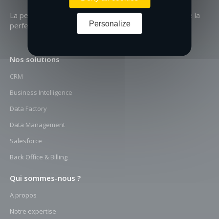
La perfection n’est pas atteignable,
mais si on cherche la
Personalize
perfection
on peut atteindre l’excellence
Nos solutions
CRM
Business Intelligence
Data Factory
Data Management
Salesforce
Back Office & Billing
Qui sommes-nous ?
A propos
Notre expertise