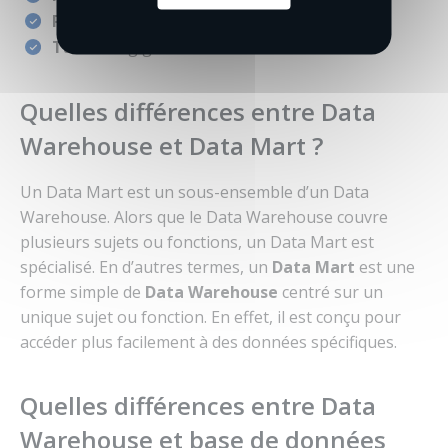
Perception
: horizontale
Taille
: en gigaoctets
Quelles différences entre Data
Warehouse et Data Mart ?
Un Data Mart est un sous-ensemble d’un Data
Warehouse. Alors que le Data Warehouse couvre
plusieurs sujets ou fonctions, un Data Mart est
spécialisé. En d’autres termes, un
Data Mart
est une
forme simple de
Data
Warehouse
centré sur un
unique sujet ou fonction. En effet, il est conçu pour
accéder plus facilement à des données spécifiques.
Quelles différences entre Data
Warehouse et base de données