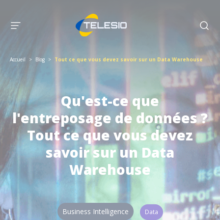
Accueil
>
Blog
>
Tout ce que vous devez savoir sur un Data Warehouse
Qu'est-ce que
l'entreposage de données ?
Tout ce que vous devez
savoir sur un Data
Warehouse
Business Intelligence
Data